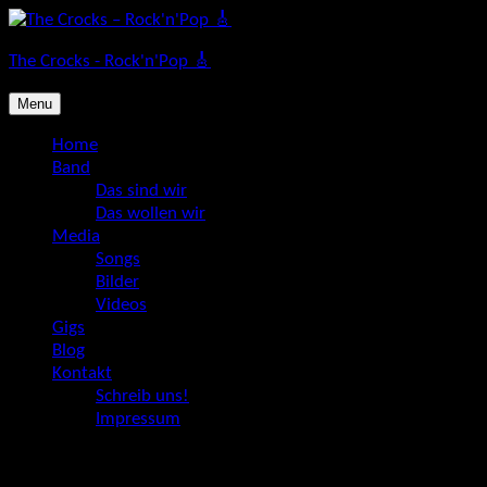
Skip
to
The Crocks - Rock'n'Pop 🎸
content
Menu
Home
Band
Das sind wir
Das wollen wir
Media
Songs
Bilder
Videos
Gigs
Blog
Kontakt
Schreib uns!
Impressum