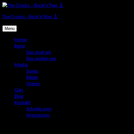
Skip
to
The Crocks - Rock'n'Pop 🎸
content
Menu
Home
Band
Das sind wir
Das wollen wir
Media
Songs
Bilder
Videos
Gigs
Blog
Kontakt
Schreib uns!
Impressum