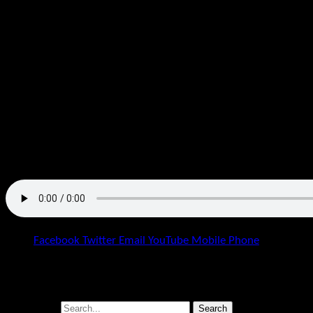
Hörprobe:
Facebook
Twitter
Email
YouTube
Mobile Phone
Suchst du was bestimmtes?
Search for:
Search